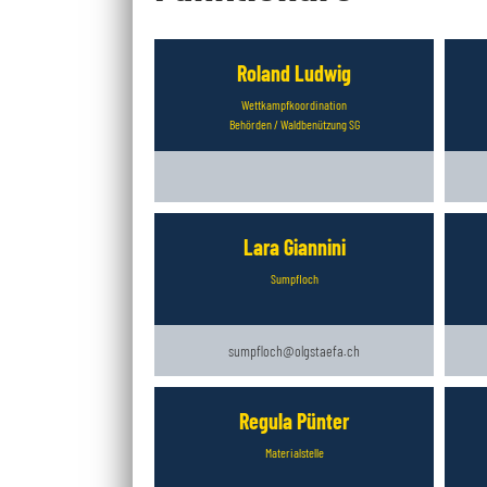
Roland Ludwig
Wettkampfkoordination
Behörden / Waldbenützung SG
Lara Giannini
Sumpfloch
sumpfloch@olgstaefa.ch
Regula Pünter
Materialstelle