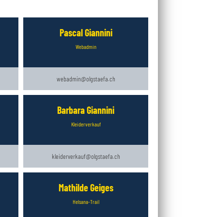
Pascal Giannini
Webadmin
webadmin@olgstaefa.ch
Barbara Giannini
Kleiderverkauf
kleiderverkauf@olgstaefa.ch
Mathilde Geiges
Helsana-Trail