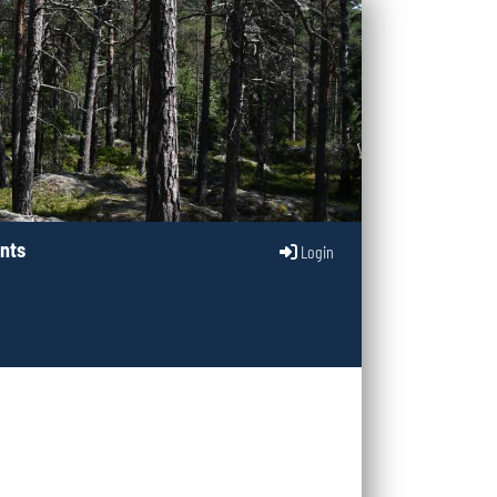
nts
Login