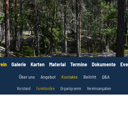
rein
Galerie
Karten
Material
Termine
Dokumente
Eve
Über uns
Angebot
Kontakte
Beitritt
Q&A
Vorstand
Funktionäre
Organigramm
Vereinsangaben