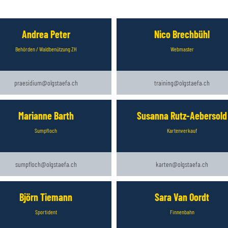
Andrea Peter
Nico Brechbühl
Behörden / Waldbenützung ZH
Webmaster
praesidium@olgstaefa.ch
training@olgstaefa.ch
Marianne Barth
Susanna Rutz-Aebersold
Sumpfloch
Kartenverkauf
sumpfloch@olgstaefa.ch
karten@olgstaefa.ch
Björn Tiemann
Sara Van Oordt
Sportident
Finnenbahn