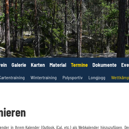
rein
Galerie
Karten
Material
Termine
Dokumente
Eve
Kartentraining
Wintertraining
Polysportiv
Longjogg
Wettkämp
nieren
ender in Ihrem Kalender (Outlook, iCal, etc.) als Webkalender hinzuzufügen. 