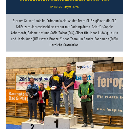
03.11.2025
, Stoyer Sarah
Starkes Saisonfinale im Erdmannliwald: An der Team-OL-SM glänzte die OLG
Stäfa zum Jahresabschluss erneut mit Podestplätzen. Gold für Sophie
Aeberhardt, Salome Nef und Sofie Talbot (D14), Silber für Jonas Ludwig, Laurin
und Janis Kuhn (H18) sowie Bronze für das Team um Sandra Bachmann (D120).
Herzliche Gratulation!