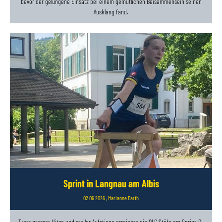
bevor der gelungene Einsatz bei einem gemütlichen Beisammensein seinen
Ausklang fand.
Sprint in Langnau am Albis
02.06.2026
, Marianne Barth
Trotz grosser Hitze und steiler Aufstiege erreichte die OLG Stäfa am Sprint-OL