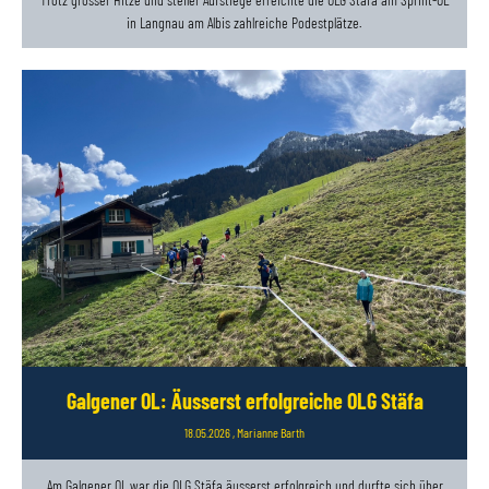
in Langnau am Albis zahlreiche Podestplätze.
Galgener OL: Äusserst erfolgreiche OLG Stäfa
18.05.2026
, Marianne Barth
Am Galgener OL war die OLG Stäfa äusserst erfolgreich und durfte sich über