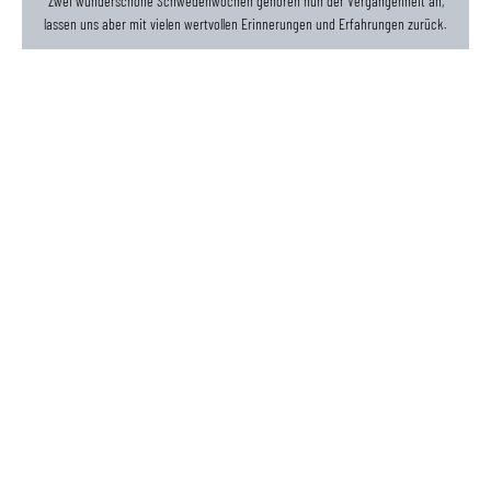
Zwei wunderschöne Schwedenwochen gehören nun der Vergangenheit an,
lassen uns aber mit vielen wertvollen Erinnerungen und Erfahrungen zurück.